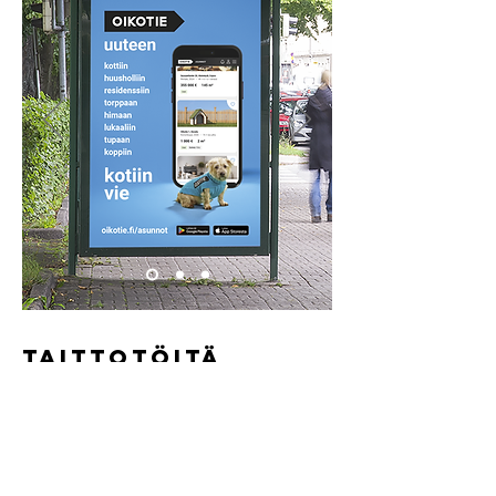
TAITTOTÖITÄ
Schibsted, 2022-
Olen tehnyt Oikotielle ja Torille
monipuolisesti taittotöitä
ulkomainoksista web-bannereihin,
stilleinä ja animoituina versioina.