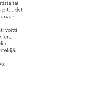
tistä tai
n pituudet
eamaan.
i voitti
ilun,
lin
tekijä.
ota