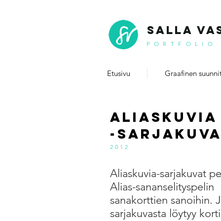
SALLA VA
PORTFOLIO
Etusivu
Graafinen suunnit
Aliaskuvia
-sarjakuv
2012
Aliaskuvia-sarjakuvat p
Alias-sananselityspelin
sanakorttien sanoihin. 
sarjakuvasta löytyy kort