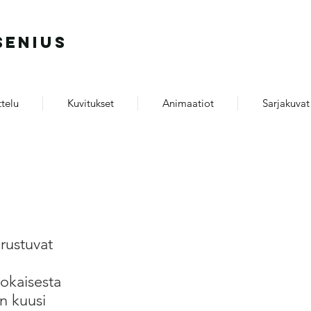
SENIUS
telu
Kuvitukset
Animaatiot
Sarjakuvat
a
erustuvat
Jokaisesta
in kuusi