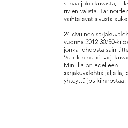
sanaa joko kuvasta, teks
rivien välistä. Tarinoide
vaihtelevat sivusta auk
24-sivuinen sarjakuvaleht
vuonna 2012 30/30-kilpa
jonka johdosta sain titte
Vuoden nuori sarjakuvan
Minulla on edelleen
sarjakuvalehtiä jäljellä, 
yhteyttä jos kiinnostaa!