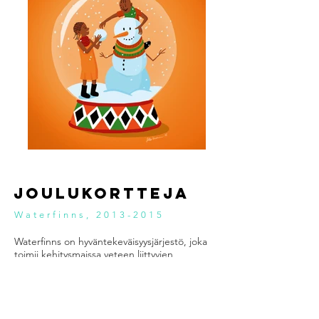
Joulukortteja
Waterfinns,
2013-2015
Waterfinns on hyväntekeväisyysjärjestö, joka
toimii kehitysmaissa veteen liittyvien
projektien parissa. Olen halunnut tehdä
heille niin väreiltään kuin aiheiltaan hieman
epäperinteisiä kortteja, joissa aihe on sekä
jouluinen, että järjestön toimintaan liittyvä.