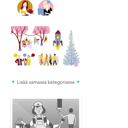
▼
Lisää samassa kategoriassa
▼